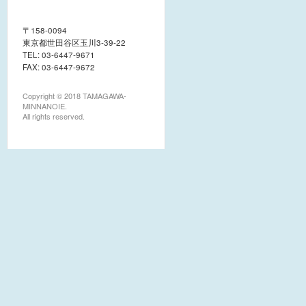
社会福祉法人つばさ福祉会 たま
〒158-0094
がわみんなの家
東京都世田谷区玉川3‐39‐22
TEL: 03-6447-9671
FAX: 03-6447-9672
Copyright © 2018 TAMAGAWA-
MINNANOIE.
All rights reserved.