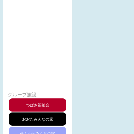
つばさ福祉会の概要・沿革
みんなの家の一日と保育内容
みんなの家の一年(年間行事)
みんなの家facebook
苦情解決について
第三者評価
グループ施設
つばさ福祉会
おおたみんなの家
せんかわみんなの家