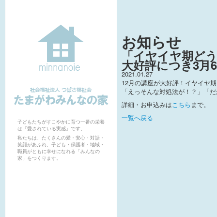
お知らせ
「イヤイヤ期どう
大好評につき3月
2021.01.27
12月の講座が大好評！イヤイヤ
「えっそんな対処法が！？」「だ
詳細・お申込みは
こちら
まで。
社会福祉法人つばさ福祉会たまがわみ
一覧へ戻る
んなの家保育園
子どもたちがすこやかに育つ一番の栄養
は『愛されている実感』です。
私たちは、たくさんの愛・安心・対話・
笑顔があふれ、子ども・保護者・地域・
職員がともに幸せになれる「みんなの
家」をつくります。
たまがわみんなの家保育園 概要
私たちの思い