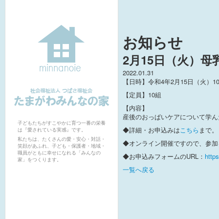
お知らせ
2月15日（火）母
2022.01.31
【日時】令和4年2月15日（火）1
【定員】10組
【内容】
社会福祉法人つばさ福祉会たまがわみ
産後のおっぱいケアについて学ん
んなの家保育園
子どもたちがすこやかに育つ一番の栄養
◆詳細・お申込みは
こちら
まで。
は『愛されている実感』です。
私たちは、たくさんの愛・安心・対話・
◆オンライン開催ですので、参加
笑顔があふれ、子ども・保護者・地域・
職員がともに幸せになれる「みんなの
◆お申込みフォームのURL：
http
家」をつくります。
一覧へ戻る
たまがわみんなの家保育園 概要
私たちの思い