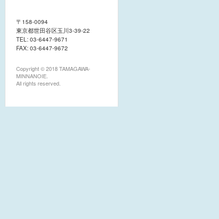
社会福祉法人つばさ福祉会 たま
〒158-0094
がわみんなの家
東京都世田谷区玉川3‐39‐22
TEL: 03-6447-9671
FAX: 03-6447-9672
Copyright © 2018 TAMAGAWA-
MINNANOIE.
All rights reserved.