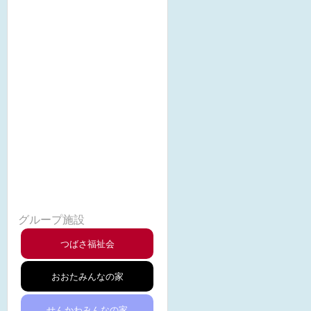
つばさ福祉会の概要・沿革
みんなの家の一日と保育内容
みんなの家の一年(年間行事)
みんなの家facebook
苦情解決について
第三者評価
グループ施設
つばさ福祉会
おおたみんなの家
せんかわみんなの家