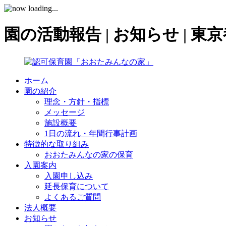
園の活動報告 | お知らせ |
ホーム
園の紹介
理念・方針・指標
メッセージ
施設概要
1日の流れ・年間行事計画
特徴的な取り組み
おおたみんなの家の保育
入園案内
入園申し込み
延長保育について
よくあるご質問
法人概要
お知らせ