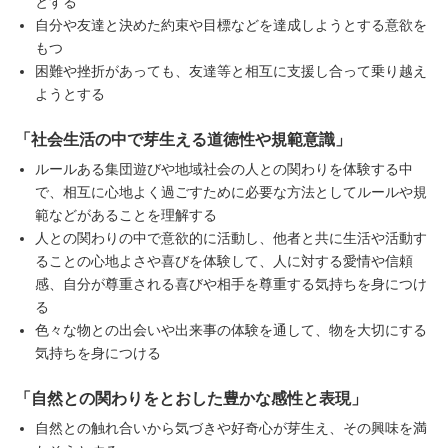
とする
自分や友達と決めた約束や目標などを達成しようとする意欲を
もつ
困難や挫折があっても、友達等と相互に支援し合って乗り越え
ようとする
「社会生活の中で芽生える道徳性や規範意識」
ルールある集団遊びや地域社会の人との関わりを体験する中
で、相互に心地よく過ごすために必要な方法としてルールや規
範などがあることを理解する
人との関わりの中で意欲的に活動し、他者と共に生活や活動す
ることの心地よさや喜びを体験して、人に対する愛情や信頼
感、自分が尊重される喜びや相手を尊重する気持ちを身につけ
る
色々な物との出会いや出来事の体験を通して、物を大切にする
気持ちを身につける
「自然との関わりをとおした豊かな感性と表現」
自然との触れ合いから気づきや好奇心が芽生え、その興味を満