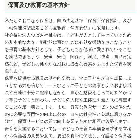
保育及び教育の基本方針
私たちのおこなう保育は、国の法定基準「保育所保育指針」及び
「幼保連携型認定こども園教育・保育要領」に依拠します。
社会福祉法人つばさ福祉会は、子どもが人として生きていくため
の基本的な力を、能動的に育むために有効な援助をおこなうこと
を保育の基本方針として、子どもたちが他者に愛されていること
を実感できるよう、安全、安心、関係性、満足、快適、自己肯定
感など、子どもの健やかな成長に必要な要素をふまえた保育を実
践します。
保育を提供する職員の基本的姿勢は、常に子どもが自ら成長しよ
うとする力を信じて、一人ひとりの子どもの健康と安全および成
長や発達に十分に配慮しながら、豊かな慈愛をもって応答的かつ
丁寧に子どもと関わり、子どもの人権や主体性を最大限に尊重す
ることを第一義とします。また、良質な保育サービスの提供のた
めに必要な専門性の向上に努め、自らの社会性と良識に磨きをか
けて、保育サービスの質の向上を図るために相互に啓発します。
保育を実施するにおいては、子どもの最善の幸福を追求する立場
から保護者の意見や意向、要望を真摯に傾聴し、保護者と保育者