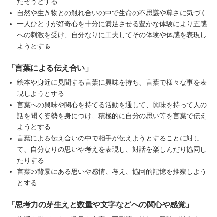
たそうとする
自然や生き物との触れ合いの中で生命の不思議や尊さに気づく
一人ひとりが好奇心を十分に満足させる豊かな体験により五感
への刺激を受け、自分なりに工夫してその体験や体感を表現し
ようとする
「言葉による伝え合い」
絵本や身近に見聞する言葉に興味を持ち、言葉で様々な事を表
現しようとする
言葉への興味や関心を持てる活動を通して、興味を持って人の
話を聞く姿勢を身につけ、積極的に自分の思い等を言葉で伝え
ようとする
言葉による伝え合いの中で相手が伝えようとすることに対し
て、自分なりの思いや考えを表現し、対話を楽しんだり協同し
たりする
言葉の背景にある思いや感情、考え、協同的記憶を推察しよう
とする
「思考力の芽生えと数量や文字などへの関心や感覚」