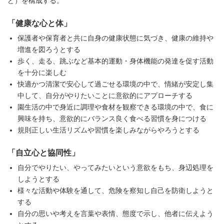
ど）を構成する。
「健康な心と体」
保護者や保育者と共に自身の健康状態に気づき、健康の維持や
増進を図ろうとする
歩く、走る、跳ぶなど基本的運動・身体機能の発達を促す活動
を十分に楽しむ
快適かつ清潔で安心して過ごせる環境の中で、情緒が安定し集
中して、自分がやりたいことに意欲的にアプローチする
園生活の中で身近に調理や食材を観察できる環境の中で、食に
興味を持ち、意欲的にバランス良く食べる習慣を身につける
規則正しい生活リズムや習慣を楽しみながらやろうとする
「自立心と協同性」
自分でやりたい、やってみたいという意欲をもち、身辺処理を
しようとする
様々な活動や体験を通して、危険を察知し自己を防衛しようと
する
自分の思いや考えを言葉や表情、態度で示し、他者に伝えよう